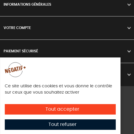
INFORMATIONS GÉNÉRALES
>
VOTRE COMPTE
>
PAIEMENT SÉCURISÉ
>
LIVRAISON
>
Ce site utilise des cookies et vous donne le contrôle
sur ceux que vous souhaitez activer
Mentions légales
Conditions d'utilisation
Tout accepter
Directive cookies
Tout refuser
© Copyright Negatif plus 2026
Créé par
Subskill Digital