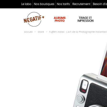
Le labo
Nos boutiques
Nos tarifs
Recrutement
Besoin d'
ALBUMS
TIRAGE ET
PHOTO
IMPRESSION
Accueil
Store
Fujifilm Instax : L'Art de la Photographie Instanta