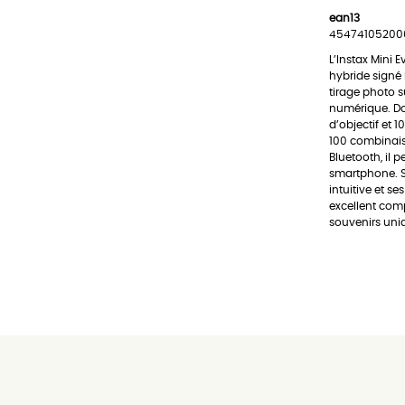
ean13
45474105200
L’Instax Mini 
hybride signé 
tirage photo s
numérique. Dot
d’objectif et 10
100 combinais
Bluetooth, il 
smartphone. S
intuitive et s
excellent com
souvenirs uni