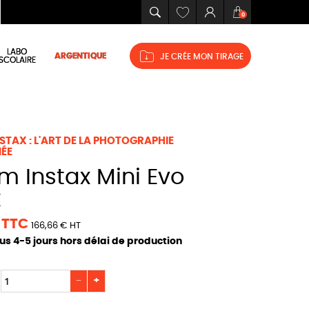
Mes
Connexion
Panier
0
favoris
LABO
ARGENTIQUE
JE CRÉE MON TIRAGE
SCOLAIRE
NSTAX : L'ART DE LA PHOTOGRAPHIE
ÉE
k
€ TTC
166,66 € HT
ous 4-5 jours hors délai de production
−
+