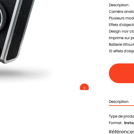
Description :
Caméra anal
Plusieurs mod
Effets d'objecti
Design noir cl
Imprime sur pe
Batterie lithiu
10 effets d'obj
Description
Type de produi
Format :
Insta
Références