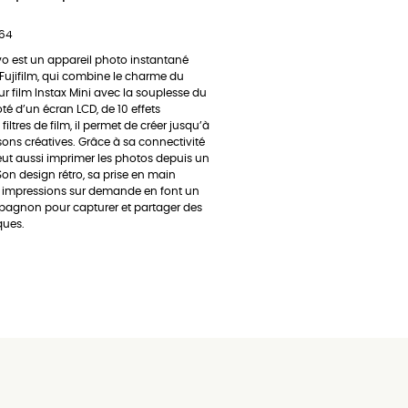
64
Evo est un appareil photo instantané
Fujifilm, qui combine le charme du
ur film Instax Mini avec la souplesse du
é d’un écran LCD, de 10 effets
 filtres de film, il permet de créer jusqu’à
ons créatives. Grâce à sa connectivité
peut aussi imprimer les photos depuis un
on design rétro, sa prise en main
es impressions sur demande en font un
pagnon pour capturer et partager des
ques.