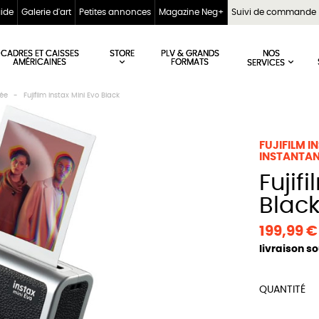
aide
Galerie d'art
Petites annonces
Magazine Neg+
Suivi de commande
STORE
NOS
CADRES ET CAISSES
PLV & GRANDS
AMÉRICAINES
FORMATS
SERVICES
née
Fujifilm Instax Mini Evo Black
FUJIFILM I
INSTANTAN
Fujifilm Instax Mini Evo
Blac
199,99 
livraison s
QUANTITÉ