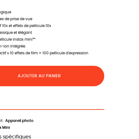
ogique
es de prise de vue
f 10x et effets de pellicule 10x
assique et élégant
llicule instax mini™
m-ion intégrée.
ectif x 10 effets de film = 100 pellicule d'expression
AJOUTER AU PANIER
t :
Appareil photo
x Mini
 spécifiques