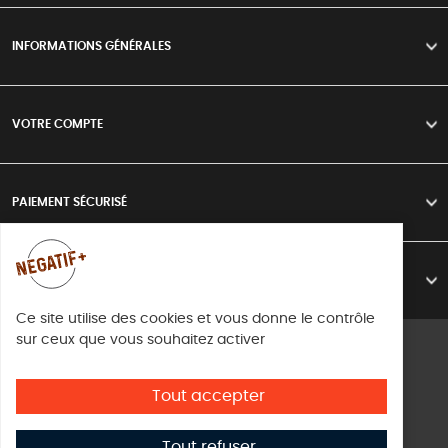
INFORMATIONS GÉNÉRALES
>
VOTRE COMPTE
>
PAIEMENT SÉCURISÉ
>
LIVRAISON
>
Ce site utilise des cookies et vous donne le contrôle
sur ceux que vous souhaitez activer
Mentions légales
Conditions d'utilisation
Tout accepter
Directive cookies
Tout refuser