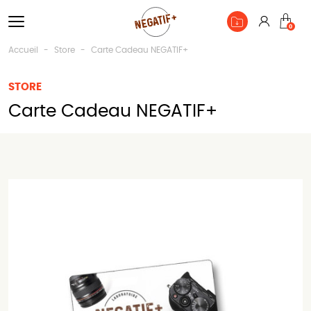
Connexio
0
Pan
Accueil
Store
Carte Cadeau NEGATIF+
STORE
Carte Cadeau NEGATIF+