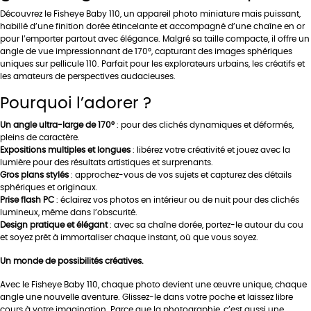
Découvrez le Fisheye Baby 110, un appareil photo miniature mais puissant,
habillé d’une finition dorée étincelante et accompagné d’une chaîne en or
pour l’emporter partout avec élégance. Malgré sa taille compacte, il offre un
angle de vue impressionnant de 170°, capturant des images sphériques
uniques sur pellicule 110. Parfait pour les explorateurs urbains, les créatifs et
les amateurs de perspectives audacieuses.
Pourquoi l’adorer ?
Un angle ultra-large de 170°
: pour des clichés dynamiques et déformés,
pleins de caractère.
Expositions multiples et longues
: libérez votre créativité et jouez avec la
lumière pour des résultats artistiques et surprenants.
Gros plans stylés
: approchez-vous de vos sujets et capturez des détails
sphériques et originaux.
Prise flash PC
: éclairez vos photos en intérieur ou de nuit pour des clichés
lumineux, même dans l’obscurité.
Design pratique et élégant
: avec sa chaîne dorée, portez-le autour du cou
et soyez prêt à immortaliser chaque instant, où que vous soyez.
Un monde de possibilités créatives.
Avec le Fisheye Baby 110, chaque photo devient une œuvre unique, chaque
angle une nouvelle aventure. Glissez-le dans votre poche et laissez libre
cours à votre imagination. Parce que la photographie, c’est aussi une