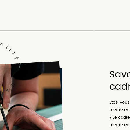
A
L
I
T
É
-
Savoir faire n+ : L'Art du
Q
cadr
U
A
L
Êtes-vous 
mettre en
? Le cadre
mettre en 