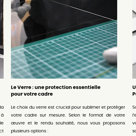
Le Verre : une protection essentielle
U
pour votre cadre
P
la
Le choix du verre est crucial pour sublimer et protéger
S
 à
votre cadre sur mesure. Selon le format de votre
l
le
œuvre et le rendu souhaité, nous vous proposons
v
ct
plusieurs options :
s