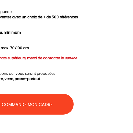
aguettes
férentes avec un choix de + de 500 références
rés minimum
, max. 70x100 cm
ats supérieurs, merci de contacter le
service
ptions qui vous seront proposées
m, verre, passe-partout
E COMMANDE MON CADRE