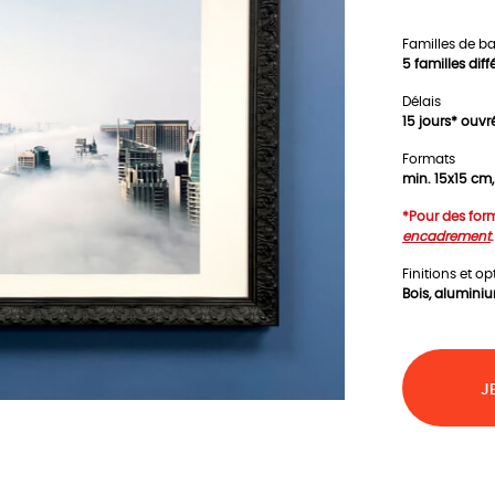
Familles de b
5 familles dif
Délais
15 jours* ouv
Formats
min. 15x15 cm
*Pour des form
encadrement
.
Finitions et o
Bois, aluminiu
J