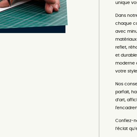
unique vos
Dans notre
chaque ca
avec minut
matériaux 
reflet, ré
et durable
moderne o
votre styl
Nos consei
parfait, h
d’art, aff
l'encadre
Confiez-n
l’éclat qu’