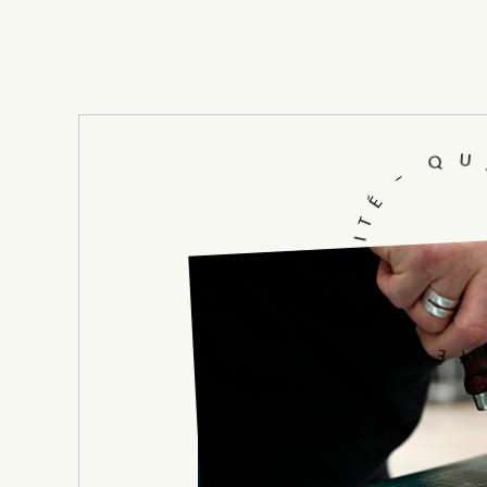
Q
U
-
É
T
I
L
A
U
Q
-
É
I
T