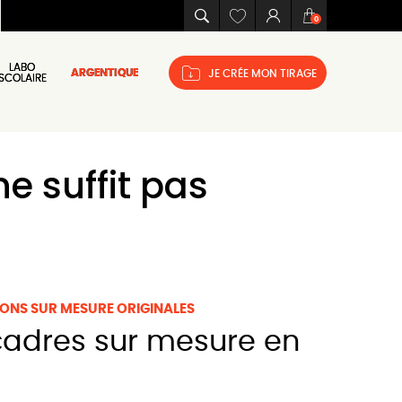
Mes
Connexion
Panier
0
favoris
LABO
ARGENTIQUE
JE CRÉE MON TIRAGE
SCOLAIRE
e suffit pas
IONS SUR MESURE ORIGINALES