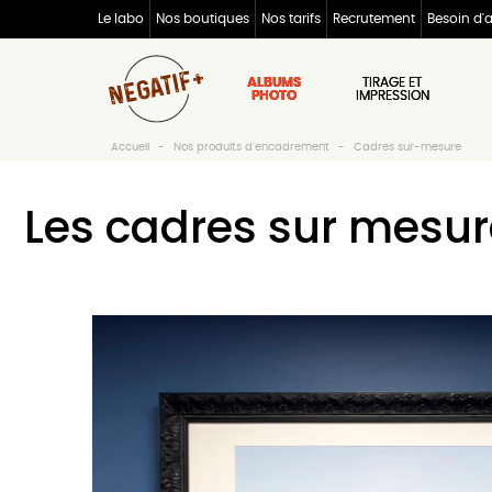
Le labo
Nos boutiques
Nos tarifs
Recrutement
Besoin d'
ALBUMS
TIRAGE ET
PHOTO
IMPRESSION
Accueil
Nos produits d'encadrement
Cadres sur-mesure
Les cadres sur mesure