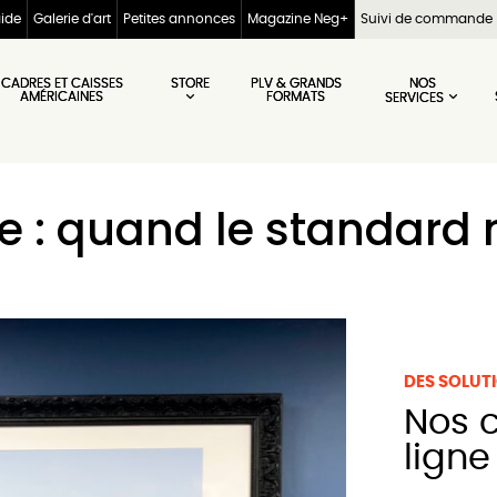
aide
Galerie d'art
Petites annonces
Magazine Neg+
Suivi de commande
STORE
NOS
CADRES ET CAISSES
PLV & GRANDS
AMÉRICAINES
FORMATS
SERVICES
 : quand le standard n
DES SOLUT
Nos cadres sur mesure en
ligne