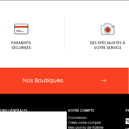
PAIEMENTS
DES SPÉCIALISTES À
SÉCURISÉS
VOTRE SERVICE
Nos Boutiques
IONS GÉNÉRALES
VOTRE COMPTE
P
Connexion
-nous
Créez votre compte
e
Mes points de fidélité