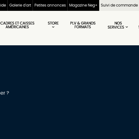
aide
Galerie d'art
Petites annonces
Magazine Neg+
Suivi de commande
STORE
NOS
CADRES ET CAISSES
PLV & GRANDS
AMÉRICAINES
FORMATS
SERVICES
er ?