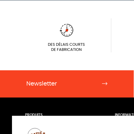
DES DÉLAIS COURTS
DE FABRICATION
Newsletter
PRODUITS
INFORMAT
Pack photos argentique
Livraison
PLV et impression grands formats
Contactez
Posters et Photo XL
Plan du sit