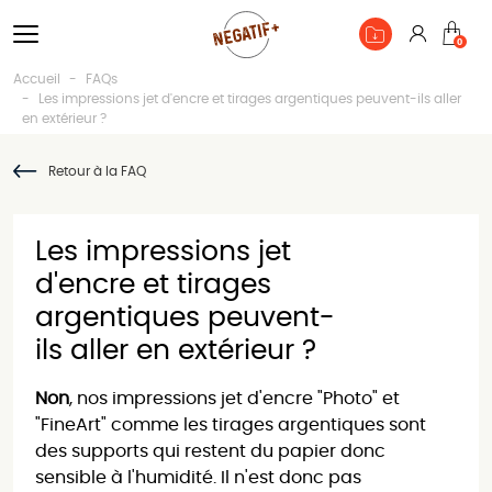
Connexio
0
Pan
Accueil
FAQs
Les impressions jet d'encre et tirages argentiques peuvent-ils aller
en extérieur ?
Retour à la FAQ
Les impressions jet
d'encre et tirages
argentiques peuvent-
ils aller en extérieur ?
Non
, nos impressions jet d'encre "Photo" et
"FineArt" comme les tirages argentiques sont
des supports qui restent du papier donc
sensible à l'humidité. Il n'est donc pas