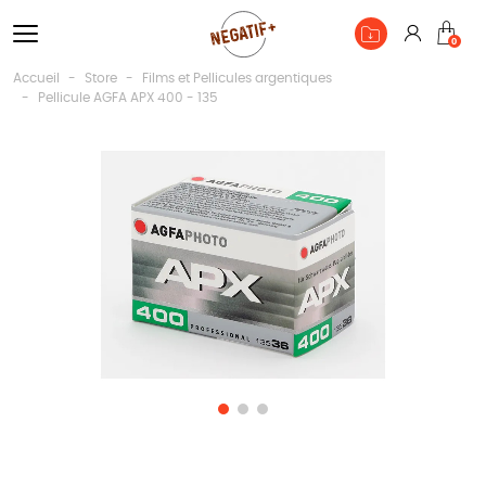
Connexio
0
Pan
Accueil
Store
Films et Pellicules argentiques
Pellicule AGFA APX 400 - 135