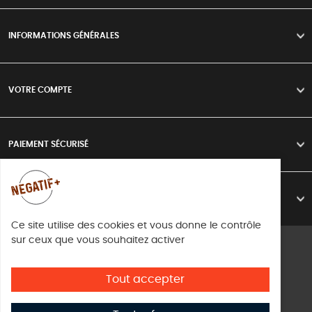
INFORMATIONS GÉNÉRALES
>
VOTRE COMPTE
>
PAIEMENT SÉCURISÉ
>
LIVRAISON
>
Ce site utilise des cookies et vous donne le contrôle
sur ceux que vous souhaitez activer
Mentions légales
Conditions d'utilisation
Tout accepter
Directive cookies