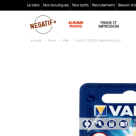
Le labo
Nos boutiques
Nos tarifs
Recrutement
Besoin d'
ALBUMS
TIRAGE ET
PHOTO
IMPRESSION
Accueil
Store
Piles
VARTA CR2032 Electronics pro