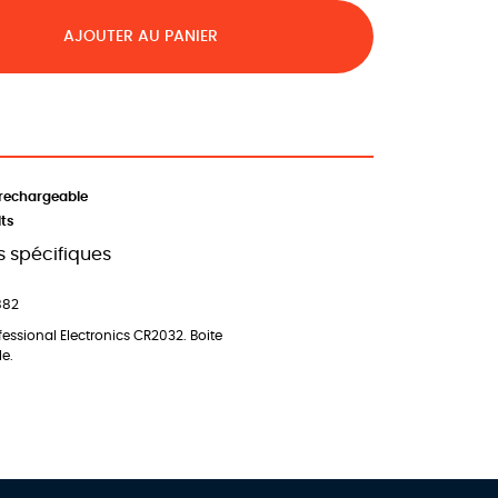
AJOUTER AU PANIER
 rechargeable
lts
 spécifiques
882
fessional Electronics CR2032. Boite
le.