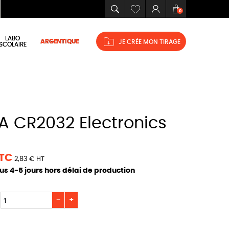
Mes
Connexion
Panier
0
favoris
LABO
ARGENTIQUE
JE CRÉE MON TIRAGE
SCOLAIRE
TTC
2,83 € HT
ous 4-5 jours hors délai de production
−
+