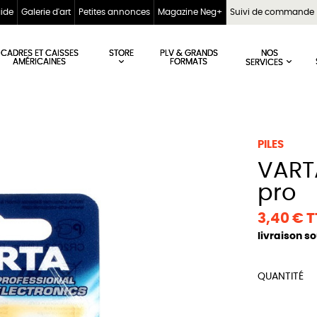
aide
Galerie d'art
Petites annonces
Magazine Neg+
Suivi de commande
STORE
NOS
CADRES ET CAISSES
PLV & GRANDS
AMÉRICAINES
FORMATS
SERVICES
PILES
VARTA CR2032 Electronics
pro
3,40 € 
livraison s
QUANTITÉ