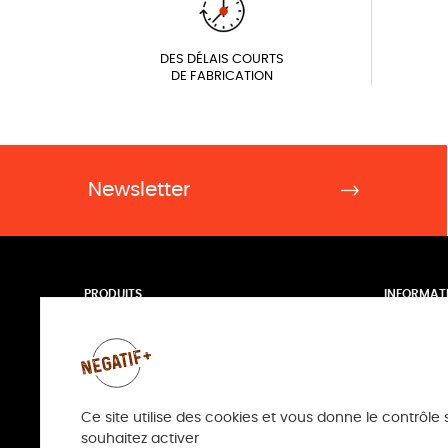
DES DÉLAIS COURTS
DE FABRICATION
Newsletter
PRODUITS
INFORMAT
Pack photos argentique
Livraison
PLV et impression grands formats
Contactez
Posters et Photo XL
Plan du sit
Encadrements et caisses américaines
Nos boutiq
Tirages et impressions photo
de 10h 19h 
Ce site utilise des cookies et vous donne le contrôle
souhaitez activer