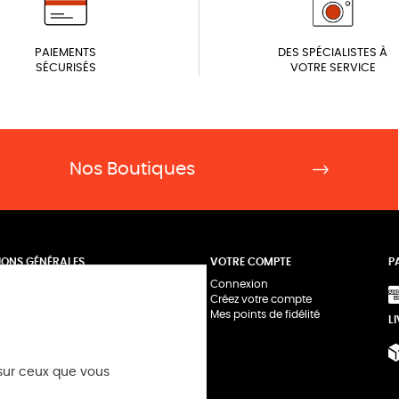
PAIEMENTS
DES SPÉCIALISTES À
SÉCURISÉS
VOTRE SERVICE
Nos Boutiques
IONS GÉNÉRALES
VOTRE COMPTE
P
Connexion
-nous
Créez votre compte
e
Mes points de fidélité
L
ues photo vous accueillent à Paris
| Négatif+
 sur ceux que vous