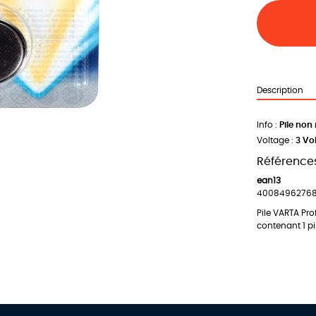
Description
Info :
Pile non
Voltage :
3 Vo
Références
ean13
4008496276
Pile VARTA Pro
contenant 1 pi