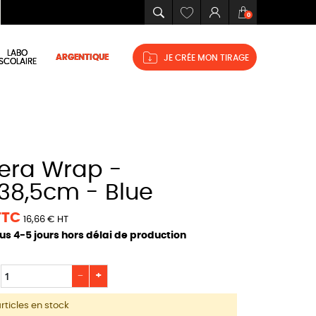
Mes
Connexion
Panier
0
favoris
LABO
ARGENTIQUE
JE CRÉE MON TIRAGE
SCOLAIRE
38,5cm - Blue
 TTC
16,66 € HT
ous 4-5 jours hors délai de production
−
+
rticles en stock