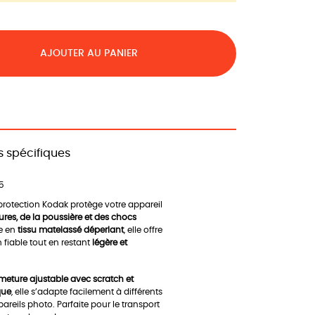
AJOUTER AU PANIER
 spécifiques
5
protection Kodak protège votre appareil
ures, de la poussière et des chocs
e en
tissu matelassé déperlant
, elle offre
 fiable tout en restant
légère et
meture ajustable avec scratch et
que
, elle s’adapte facilement à différents
reils photo. Parfaite pour le transport