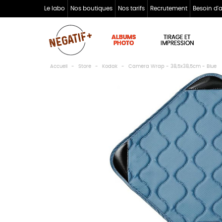
Le labo
Nos boutiques
Nos tarifs
Recrutement
Besoin d'
ALBUMS
TIRAGE ET
PHOTO
IMPRESSION
Accueil
Store
Kodak
Camera Wrap - 38,5x38,5cm - Blue