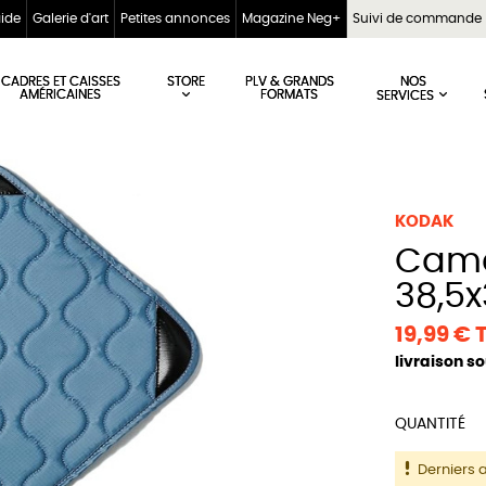
aide
Galerie d'art
Petites annonces
Magazine Neg+
Suivi de commande
STORE
NOS
CADRES ET CAISSES
PLV & GRANDS
AMÉRICAINES
FORMATS
SERVICES
KODAK
Camera Wrap -
38,5x
19,99 €
livraison s
QUANTITÉ
Derniers a