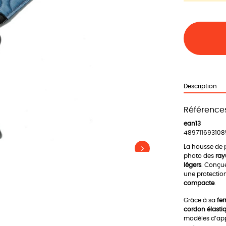
Description
Références
ean13
489711693108
La housse de 
photo des
ray
légers
. Conçu
une protection
compacte
.
Grâce à sa
fer
cordon élasti
modèles d’appa