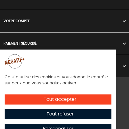
VOTRE COMPTE
>
PAIEMENT SÉCURISÉ
>
LIVRAISON
>
Ce site utilise des cookies et vous donne le contrôle
sur ceux que vous souhaitez activer
Mentions légales
Conditions d'utilisation
Tout accepter
Directive cookies
Tout refuser
© Copyright Negatif plus 2026
Créé par
Subskill Digital
Personnaliser