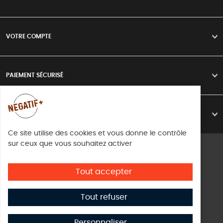
VOTRE COMPTE
>
PAIEMENT SÉCURISÉ
>
LIVRAISON
>
Ce site utilise des cookies et vous donne le contrôle
sur ceux que vous souhaitez activer
Mentions légales
Conditions d'utilisation
Tout accepter
Directive cookies
Tout refuser
© Copyright Negatif plus 2026
Créé par
Subskill Digital
Personnaliser